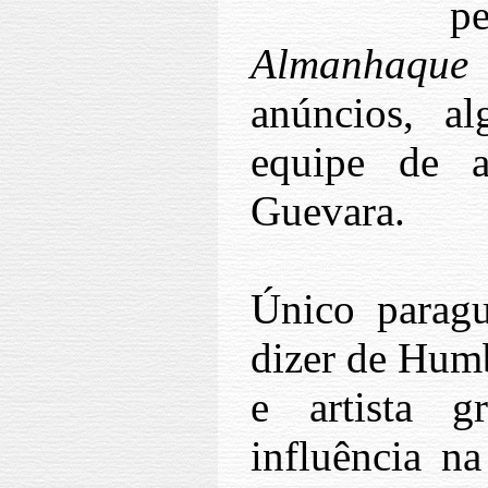
p
Almanhaque
t
anúncios, al
equipe de ar
Guevara.
Único paragu
dizer de Humb
e artista g
influência na