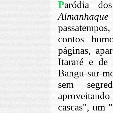
P
aródia dos
Almanhaqu
passatempos,
contos humo
páginas, apa
Itararé e de
Bangu-sur-m
sem segre
aproveitando
cascas", um "