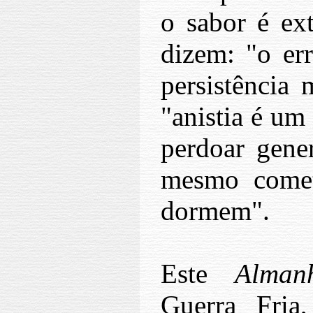
o sabor é ex
dizem: "o er
persistência 
"anistia é um
perdoar gener
mesmo comet
dormem".
Este
Alman
Guerra Fria