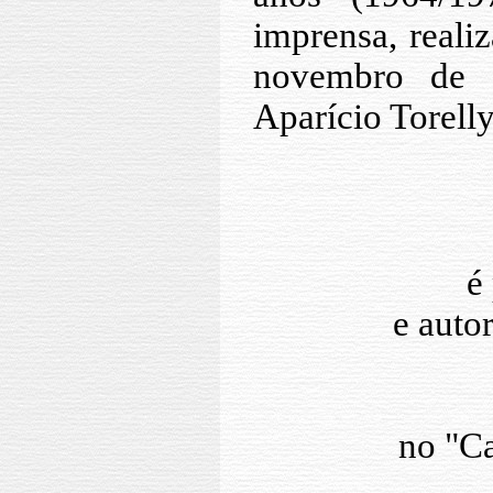
imprensa, reali
novembro de 1
Aparício Torelly
é
e auto
no "C