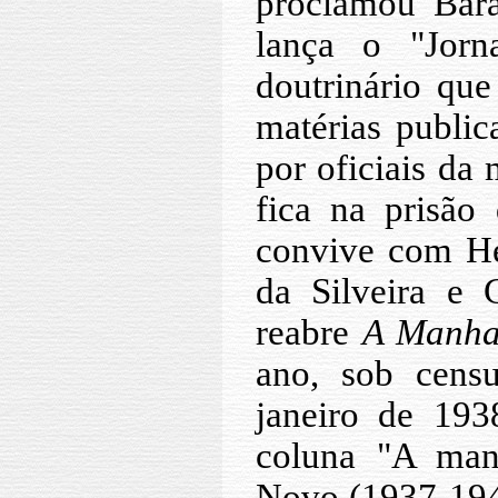
proclamou Barã
lança o "Jorn
doutrinário que
matérias public
por oficiais da
fica na prisão
convive com He
da Silveira e 
reabre
A Manh
ano, sob censu
janeiro de 19
coluna "A man
Novo (1937-1945