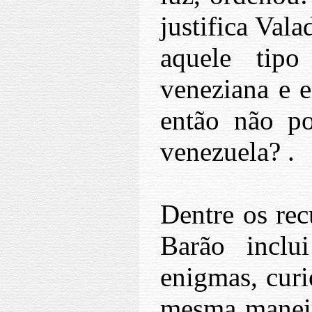
justifica Vala
aquele tip
veneziana e e
então não p
venezuela? .
Dentre os rec
Barão inclu
enigmas, curi
mesma maneira