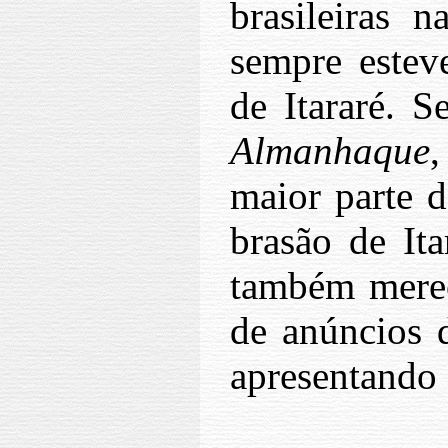
brasileiras 
sempre estev
de Itararé. S
Almanhaque
,
maior parte d
brasão de Ita
também merec
de anúncios d
apresentando 