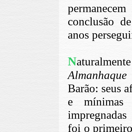
permanecem r
conclusão de
anos persegui
N
aturalment
Almanhaqu
Barão: seus 
e mínimas 
impregnadas 
foi o primeir