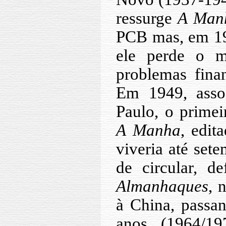
ressurge
A Man
PCB mas, em 194
ele perde o m
problemas fina
Em 1949, asso
Paulo, o prime
A Manha
, edit
viveria até set
de circular, d
Almanhaques
, 
à China, passa
anos (1964/19