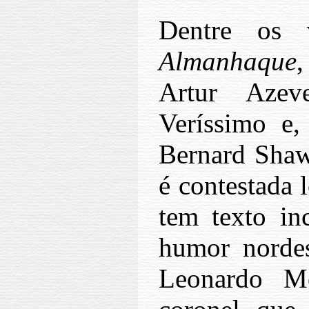
Dentre os v
Almanhaque
Artur Azev
Veríssimo e,
Bernard Shaw,
é contestada
tem texto in
humor nordes
Leonardo M