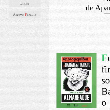
de Apar
F
f
s
Ba