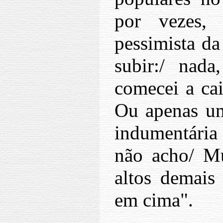
por vezes,
pessimista da
subir:/ nad
comecei a cai
Ou apenas um
indumentária
não acho/ Mu
altos demais
em cima".