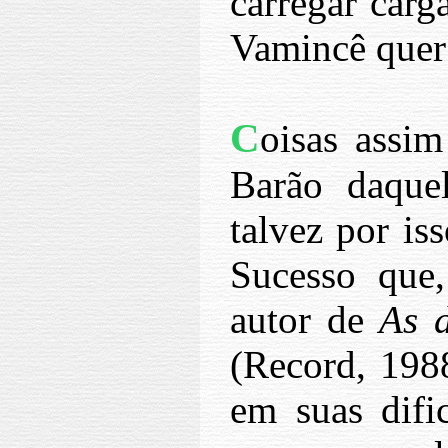
carregar carg
Vamincê quer 
C
oisas ass
Barão daquel
talvez por iss
Sucesso que,
autor de
As d
(Record, 198
em suas dific