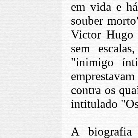
em vida e há 
souber morto"
Victor Hugo 
sem escalas
"inimigo ín
emprestavam 
contra os qua
intitulado "O
A biografi