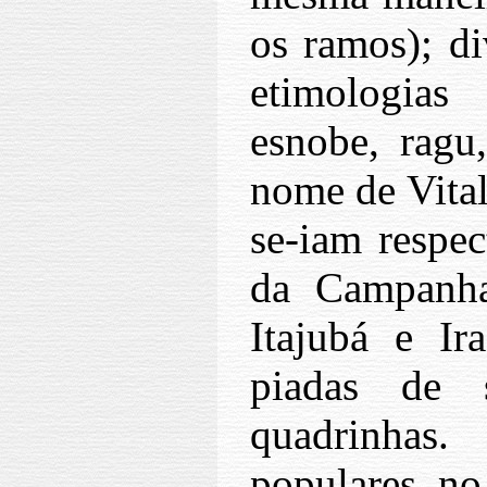
os ramos); di
etimologias
esnobe, ragu
nome de Vital
se-iam respec
da Campanha
Itajubá e I
piadas de 
quadrinhas
populares no