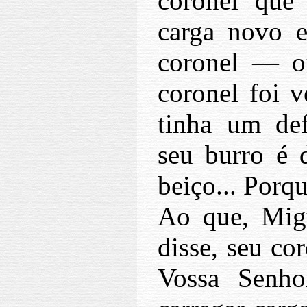
coronel que
carga novo e
coronel — o
coronel foi v
tinha um def
seu burro é 
beiço... Porq
Ao que, Migu
disse, seu co
Vossa Senho