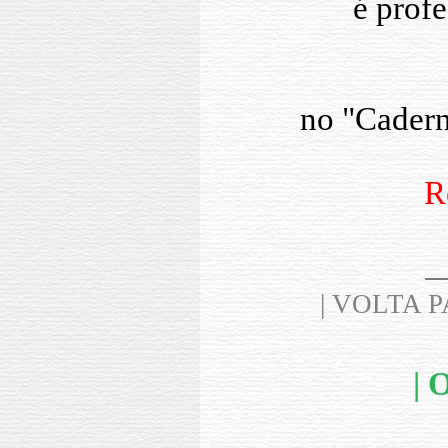
é prof
no "Cadern
R
| VOLTA 
|