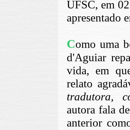
UFSC, em 02 d
apresentado 
C
omo uma bo
d'Aguiar rep
vida, em qu
relato agrad
tradutora, 
autora fala d
anterior como