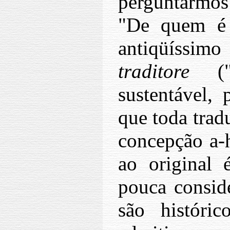
perguntarmos
"De quem é 
antiqüíssi
traditore
("t
sustentável,
que toda tradu
concepção a-h
ao original 
pouca consid
são históric