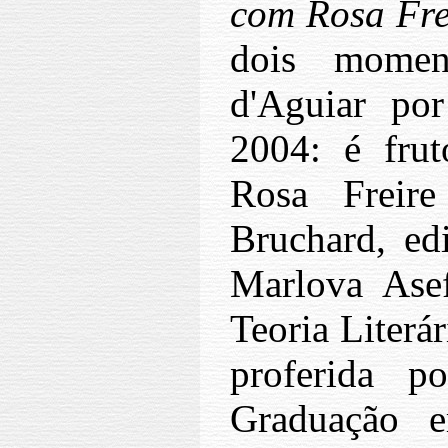
com Rosa Fre
dois mome
d'Aguiar por
2004: é frut
Rosa Freir
Bruchard, edi
Marlova Asef
Teoria Literá
proferida 
Graduação 