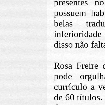
presentes no
possuem habi
belas tra
inferioridad
disso não fal
Rosa Freire d
pode orgulh
currículo a v
de 60 títulos