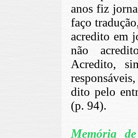
anos fiz jorn
faço tradução
acredito em j
não acredit
Acredito, s
responsáveis
dito pelo ent
(p. 94).
M
emória de