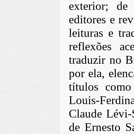
exterior; de
editores e re
leituras e tr
reflexões ac
traduzir no B
por ela, elen
títulos com
Louis-Ferdin
Claude Lévi-
de Ernesto S