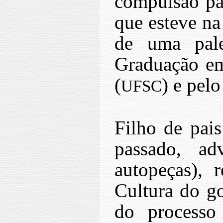
compulsão pat
que esteve na 
de uma pale
Graduação em
(
) e pelo
UFSC
Filho de pai
passado, ad
autopeças), 
Cultura do g
do processo