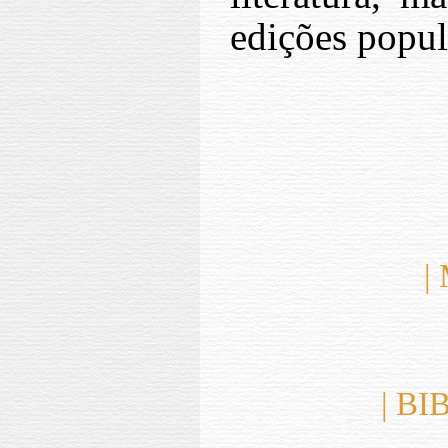
edições popul
|
| B