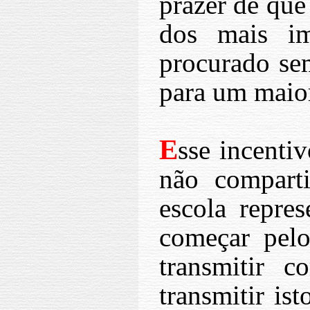
prazer de que
dos mais im
procurado sem
para um maio
E
sse incenti
não comparti
escola repre
começar pelo
transmitir c
transmitir is