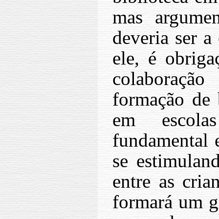
mas argumen
deveria ser a
ele, é obri
colaboraçã
formação de b
em escola
fundamental e
se estimulan
entre as cria
formará um g