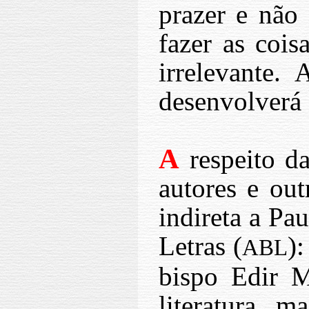
prazer e não
fazer as coi
irrelevante.
desenvolverá 
A
respeito da
autores e ou
indireta a Pa
Letras (
)
ABL
bispo Edir M
literatura, 