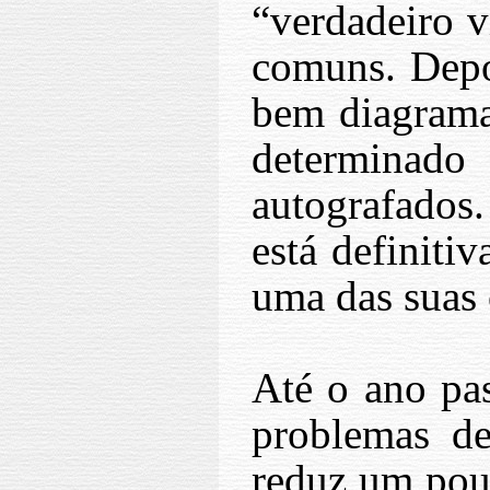
“verdadeiro v
comuns. Depoi
bem diagrama
determinado
autografados.
está definit
uma das suas c
Até o ano pas
problemas de
reduz um pou