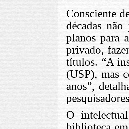
Consciente de
décadas não p
planos para a
privado, faze
títulos. “A i
(USP), mas c
anos”, detalh
pesquisadores
O intelectu
biblioteca em