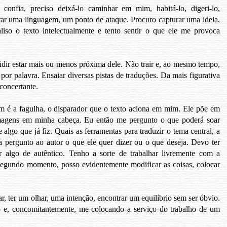
confia, preciso deixá-lo caminhar em mim, habitá-lo, digeri-lo,
ar uma linguagem, um ponto de ataque. Procuro capturar uma ideia,
iso o texto intelectualmente e tento sentir o que ele me provoca
idir estar mais ou menos próxima dele. Não trair e, ao mesmo tempo,
or palavra. Ensaiar diversas pistas de traduções. Da mais figurativa
concertante.
m é a fagulha, o disparador que o texto aciona em mim. Ele põe em
magens em minha cabeça. Eu então me pergunto o que poderá soar
 algo que já fiz. Quais as ferramentas para traduzir o tema central, a
a pergunto ao autor o que ele quer dizer ou o que deseja. Devo ter
 algo de autêntico. Tenho a sorte de trabalhar livremente com a
segundo momento, posso evidentemente modificar as coisas, colocar
r, ter um olhar, uma intenção, encontrar um equilíbrio sem ser óbvio.
 e, concomitantemente, me colocando a serviço do trabalho de um