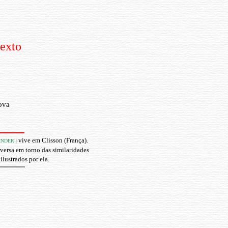
texto
ova
vive em Clisson (França).
INDER |
nversa em torno das similaridades
 ilustrados por ela.