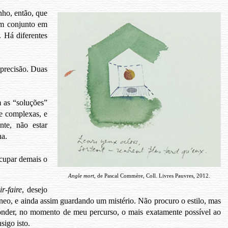
nho, então, que
 um conjunto em
 Há diferentes
 precisão. Duas
 as “soluções”
 e complexas, e
nte, não estar
na.
ocupar demais o
Angle mort
, de Pascal Commère, Coll. Livres Pauvres, 2012.
ir-faire
, desejo
neo, e ainda assim guardando um mistério. Não procuro o estilo, mas
ponder, no momento de meu percurso, o mais exatamente possível ao
sigo isto.