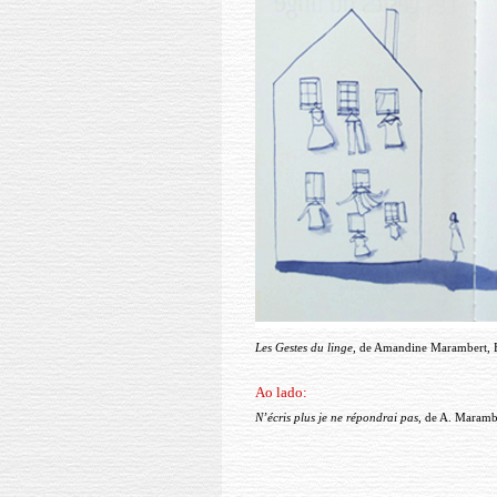
Les Gestes du linge
, de Amandine Marambert, E
Ao lado:
N’écris plus je ne répondrai pas
, de A. Maramb