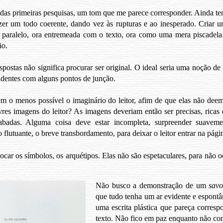
r das primeiras pesquisas, um tom que me parece corresponder. Ainda te
 fazer um todo coerente, dando vez às rupturas e ao inesperado. Criar
m paralelo, ora entremeada com o texto, ora como uma mera piscadela.
ão.
postas não significa procurar ser original. O ideal seria uma noção de
endentes com alguns pontos de junção.
m o menos possível o imaginário do leitor, afim de que elas não deem
vres imagens do leitor? As imagens deveriam então ser precisas, ricas
abadas. Alguma coisa deve estar incompleta, surpreender suaveme
o flutuante, o breve transbordamento, para deixar o leitor entrar na pági
ocar os símbolos, os arquétipos. Elas não são espetaculares, para não 
Não busco a demonstração de um
savo
que tudo tenha um ar evidente e espontâ
uma escrita plástica que pareça corres
texto. Não fico em paz enquanto não con