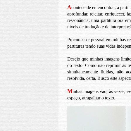
A
contece de eu encontrar, a parti
aprofundar, rejeitar, enriquecer,
ressonância, uma partitura ora e
níveis de tradução e de interpretaç
Procurar ser pessoal em minhas res
partituras tendo suas vidas indep
Desejo que minhas imagens limite
do texto. Como não reprimir as li
simultaneamente fluídas, não ac
resolvida, certa. Busco este aspect
M
inhas imagens vão, às vezes, ev
espaço, atrapalhar o texto.