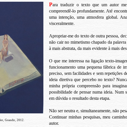
P
ara traduzir o texto que um autor me 
compreendê-lo profundamente. Até encontr
uma intenção, uma atmosfera global. Anal
visceralmente.
Apropriar-me do texto de outra pessoa, dec
não cair no mimetismo chapado da palavra p
à mais abstrata, da mais evidente à mais des
O que me interessa na ligação texto-image
funcionamento uma pequena fábrica de i
preciso, sem facilidades e sem repetições de
ideia diretiva que percebo no texto? Nunc
minha própria compreensão para imaginar
possibilidade de pensar numa ideia. Num 
em dúvida o resultado desta etapa.
Não ser neutra e, simultaneamente, não pesa
Continuar minhas pesquisas, meu caminho
der, Grandir, 2012.
autor.